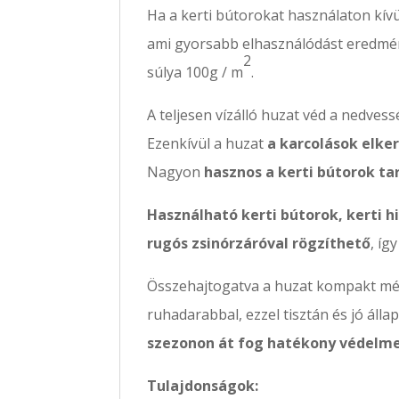
Ha a kerti bútorokat használaton kív
ami gyorsabb elhasználódást eredmé
2
súlya 100g / m
.
A teljesen vízálló huzat véd a nedvess
Ezenkívül a huzat
a karcolások elker
Nagyon
hasznos a kerti bútorok 
Használható kerti bútorok, kerti hi
rugós zsinórzáróval rögzíthető
, íg
Összehajtogatva a huzat kompakt mé
ruhadarabbal, ezzel tisztán és jó ál
szezonon át fog hatékony védelme
Tulajdonságok: