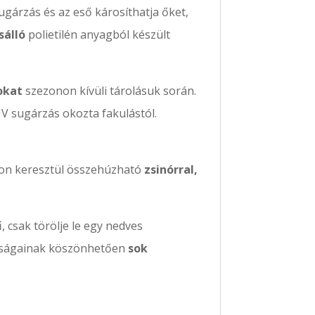
gárzás és az eső károsíthatja őket,
sálló
polietilén anyagból készült
okat
szezonon kívüli tárolásuk során.
UV sugárzás okozta fakulástól.
akon keresztül összehúzható
zsinórral,
ű
, csak törölje le egy nedves
donságainak köszönhetően
sok