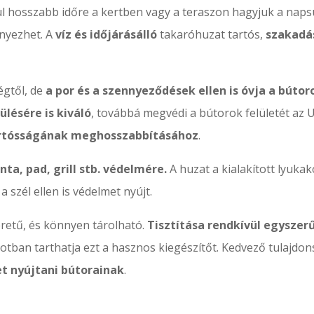
ül hosszabb időre a kertben vagy a teraszon hagyjuk a napsu
nyezhet. A
víz és időjárásálló
takaróhuzat tartós,
szakadá
égtől, de
a por és a szennyeződések ellen is óvja a bútor
ülésére is kiváló
, továbbá megvédi a bútorok felületét az 
tartósságának meghosszabbításához
.
nta, pad, grill stb. védelmére.
A huzat a kialakított lyuk
y a szél ellen is védelmet nyújt.
retű, és könnyen tárolható.
Tisztítása rendkívül egyszer
lapotban tarthatja ezt a hasznos kiegészítőt. Kedvező tulaj
t nyújtani bútorainak
.