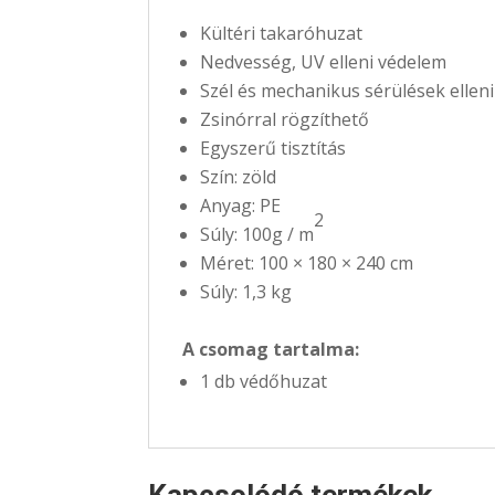
Kültéri takaróhuzat
Nedvesség, UV elleni védelem
Szél és mechanikus sérülések ellen
Zsinórral rögzíthető
Egyszerű tisztítás
Szín: zöld
Anyag: PE
2
Súly: 100g / m
Méret: 100 × 180 × 240 cm
Súly: 1,3 kg
A csomag tartalma:
1 db védőhuzat