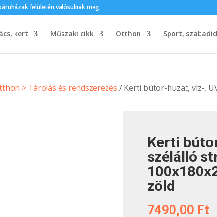
webáruházak felületén valósulnak meg.
ács, kert
Műszaki cikk
Otthon
Sport, szabadi
 Otthon > Tárolás és rendszerezés
/ Kerti bútor-huzat, víz-, U
Kerti bútor
szélálló s
100x180x2
zöld
7490,00
Ft