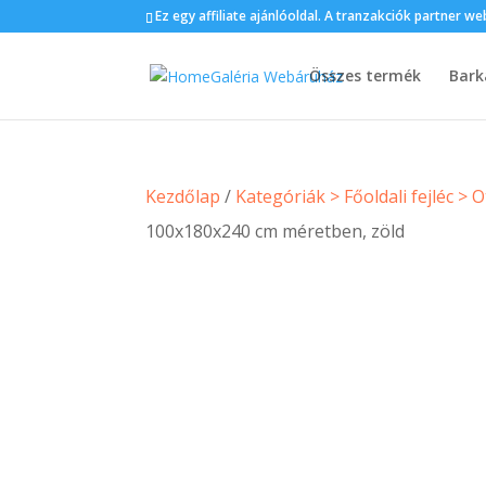
Ez egy affiliate ajánlóoldal. A tranzakciók partner 
Összes termék
Bark
Kezdőlap
/
Kategóriák > Főoldali fejléc >
100x180x240 cm méretben, zöld