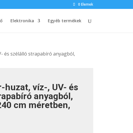
0 Elemek
dő
Elektronika
Egyéb termékek
V- és szélálló strapabíró anyagból,
-huzat, víz-, UV- és
trapabíró anyagból,
40 cm méretben,