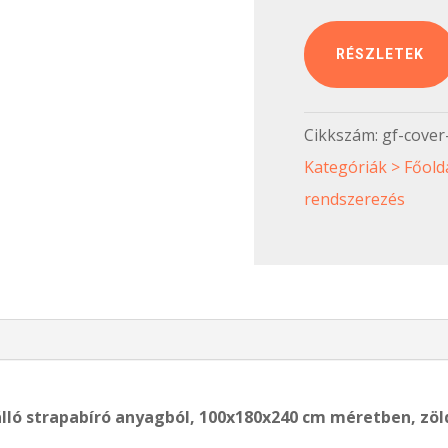
RÉSZLETEK
Cikkszám:
gf-cove
Kategóriák > Főolda
rendszerezés
élálló strapabíró anyagból, 100x180x240 cm méretben, zö