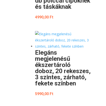
db polccal cipőknek
és táskáknak
4990,00
Ft
Elegáns
megjelenésű
ékszertároló
doboz, 20 rekeszes,
3 szintes, zárható,
fekete színben
5990,00
Ft